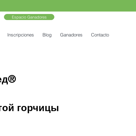
Espacio Ganadores
Inscripciones
Blog
Ganadores
Contacto
ед®
той горчицы