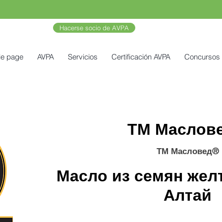
Hacerse socio de AVPA
le page
AVPA
Servicios
Certificación AVPA
Concursos
ТМ Маслов
ТМ Масловед®
Масло из семян жел
Алтай