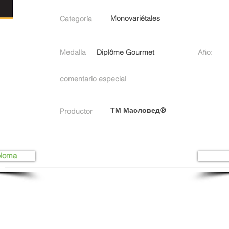
Monovariétales
Categoría
Medalla
Diplôme Gourmet
Año:
comentario especial
ТМ Масловед®
Productor
ploma