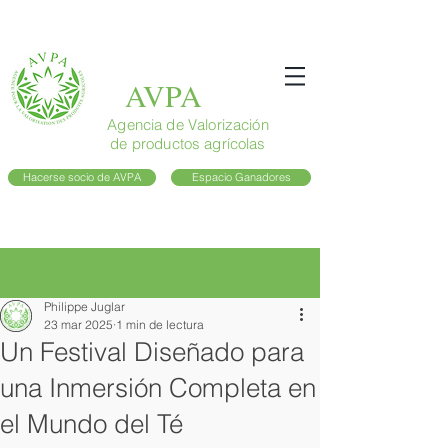
AVPA
Agencia de Valorización
de productos agrícolas
Hacerse socio de AVPA
Espacio Ganadores
Entrada
Philippe Juglar
23 mar 2025
1 min de lectura
Un Festival Diseñado para
una Inmersión Completa en
el Mundo del Té