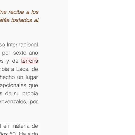
 recibe a los 
fés tostados al 
o Internacional 
 por sexto año 
es y de 
terroirs
bia a Laos, de 
hecho un lugar 
epcionales que 
s de su propia 
ovenzales, por 
l en materia de 
os 50. Ha sido 