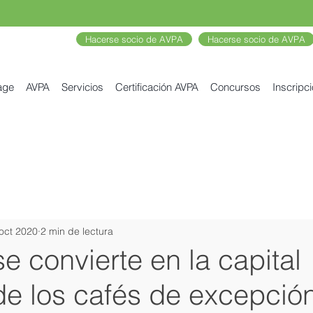
Hacerse socio de AVPA
Hacerse socio de AVPA
age
AVPA
Servicios
Certificación AVPA
Concursos
Inscripc
oct 2020
2 min de lectura
 convierte en la capital
de los cafés de excepció