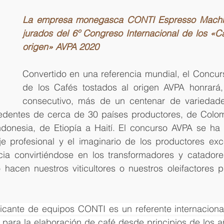
La empresa monegasca CONTI Espresso Machine
jurados del 6º Congreso Internacional de los «Ca
origen» AVPA 2020
Convertido en una referencia mundial, el Concurs
de los Cafés tostados al origen AVPA honrará,
consecutivo, más de un centenar de variedad
edentes de cerca de 30 países productores, de Colom
ndonesia, de Etiopía a Haití. El concurso AVPA se ha 
je profesional y el imaginario de los productores exc
cia convirtiéndose en los transformadores y catadore
hacen nuestros viticultores o nuestros oleifactores pr
bricante de equipos CONTI es un referente internaciona
para la elaboración de café desde principios de los añ