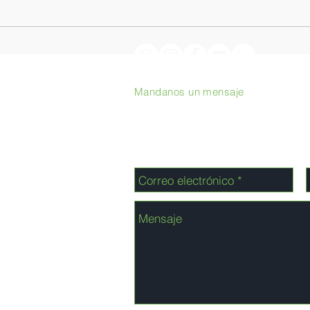
Cafés tostados en el origen:
De S
Podcast con Philippe Juglar
la AV
cora
Mandanos un mensaje
inter