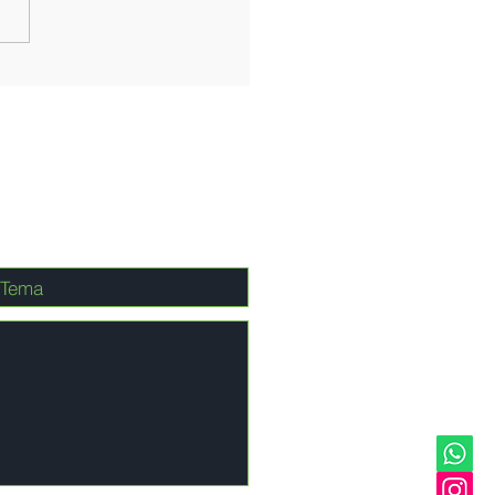
anto Tomé y Príncipe a
PA: la vainilla en el
zón de un proyecto
nacional