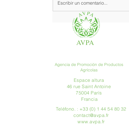
Escribir un comentario...
Donde la gastronomía fina
brilla en su mejor versión
AVPA
Agencia de Promoción de Productos
Agrícolas
Espace altura
46 rue Saint Antoine
75004 París
​ Francia
Teléfono. : +33 (0) 1 44 54 80 32
contact@avpa.fr
www.avpa.fr