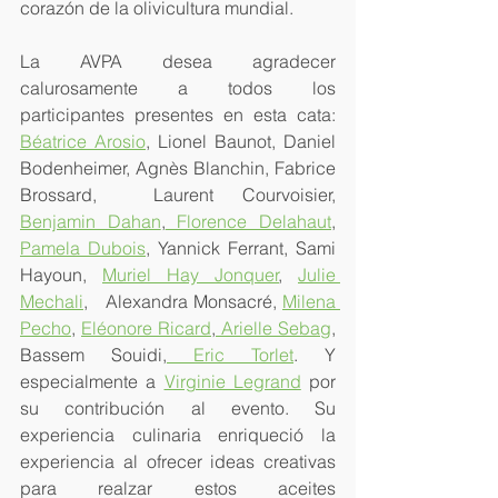
corazón de la olivicultura mundial.
La AVPA desea agradecer 
calurosamente a todos los 
participantes presentes en esta cata: 
Béatrice Arosio
, Lionel Baunot, Daniel 
Bodenheimer, Agnès Blanchin, Fabrice 
Brossard,  Laurent Courvoisier, 
Benjamin Dahan
,
 Florence Delahaut
, 
Pamela Dubois
, Yannick Ferrant, Sami 
Hayoun, 
Muriel Hay Jonquer
, 
Julie 
Mechali
,   Alexandra Monsacré, 
Milena 
Pecho
, 
Eléonore Ricard
,
 Arielle Sebag
, 
Bassem Souidi,
 Eric Torlet
. Y 
especialmente a 
Virginie Legrand
 por 
su contribución al evento. Su 
experiencia culinaria enriqueció la 
experiencia al ofrecer ideas creativas 
para realzar estos aceites 