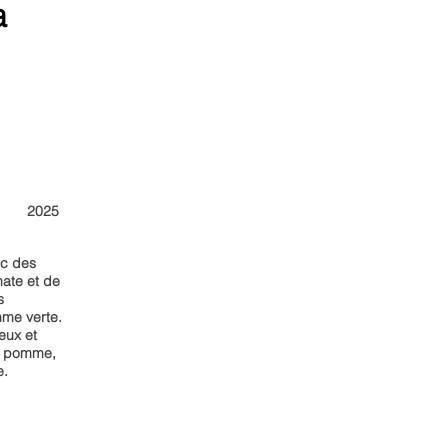
a
2025
ec des
mate et de
s
me verte.
eux et
e pomme,
e.