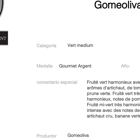
Gomeoliv
Vert medium
Categoría
Medalla
Gourmet Argent
Año:
comentario especial
Fruité vert harmonieux av
arômes d'artichaut, de to
prune verte. Fruité vert trè
harmonieux, notes de pom
Fruité mi-vert très harmoni
intense avec des notes d
artichaut cru, banane vert
Gomeoliva
Productor